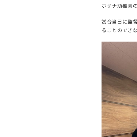
ホザナ幼稚園
試合当日に監
ることのでき