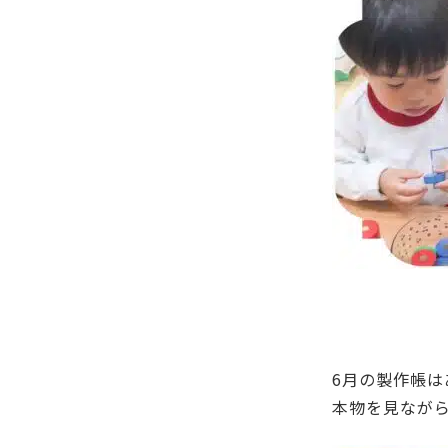
6月の製作帳
本物を見なが