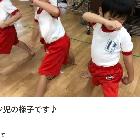
少児の様子です♪
って