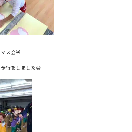
マス会🌟
予行をしました😁