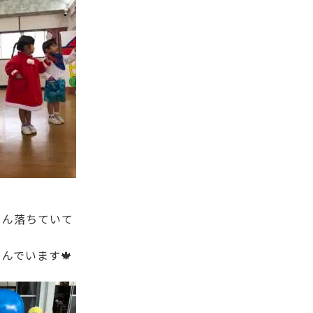
さん落ちていて
んでいます🍁