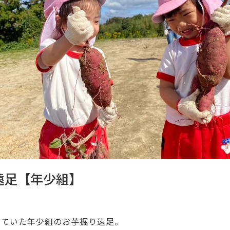
遠足【年少組】
っていた年少組のお芋掘り遠足。